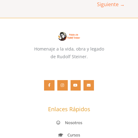
Siguiente
→
Homenaje a la vida, obra y legado
de Rudolf Steiner.
F
I
Y
E
a
n
o
n
c
s
u
v
e
t
t
e
b
a
u
l
o
g
b
o
o
r
e
p
k
a
e
-
m
f
Enlaces Rápidos
Nosotros
Cursos