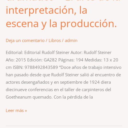
interpretación, la
la
escena
escena y la producción.
y
la
producción.
Deja un comentario
/
Libros
/
admin
Editorial: Editorial Rudolf Steiner Autor: Rudolf Steiner
Año: 2015 Edición: GA282 Páginas: 194 Medidas: 13 x 20
cm ISBN: 9788492843589 “Doce años de trabajo intensivo
han pasado desde que Rudolf Steiner salió al encuentro de
actores desengañados y en septiembre de 1924 diera
diecinueve conferencias en el taller de carpinteros del
Goetheanum quemado. Con la pérdida de la
Leer más »