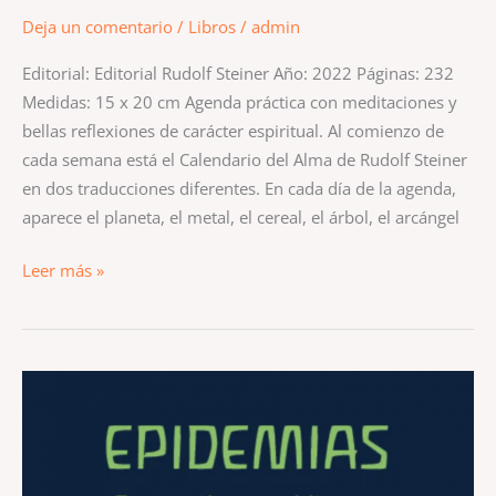
Deja un comentario
/
Libros
/
admin
Editorial: Editorial Rudolf Steiner Año: 2022 Páginas: 232
Medidas: 15 x 20 cm Agenda práctica con meditaciones y
bellas reflexiones de carácter espiritual. Al comienzo de
cada semana está el Calendario del Alma de Rudolf Steiner
en dos traducciones diferentes. En cada día de la agenda,
aparece el planeta, el metal, el cereal, el árbol, el arcángel
Leer más »
EPIDEMIAS.
Perspectivas
espirituales