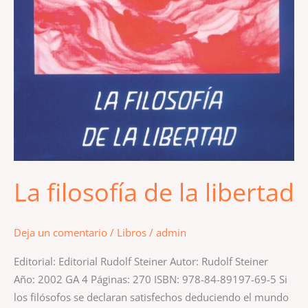
La filosofía de la libertad
Deja un comentario
/
Libros
/
admin
Editorial: Editorial Rudolf Steiner Autor: Rudolf Steiner
Año: 2002 GA 4 Páginas: 270 ISBN: 978-84-89197-69-5 Si
los filósofos se declaran satisfechos deduciendo el mundo