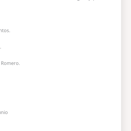
ntos.
.
 Romero.
unio