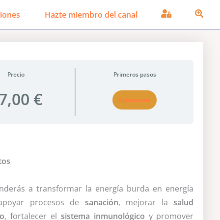
iones
Hazte miembro del canal
Precio
Primeros pasos
7,00 €
Apuntarme
tos
enderás a transformar la energía burda en energía
 apoyar procesos de
sanación
, mejorar la
salud
vo
, fortalecer el
sistema inmunológico
y promover