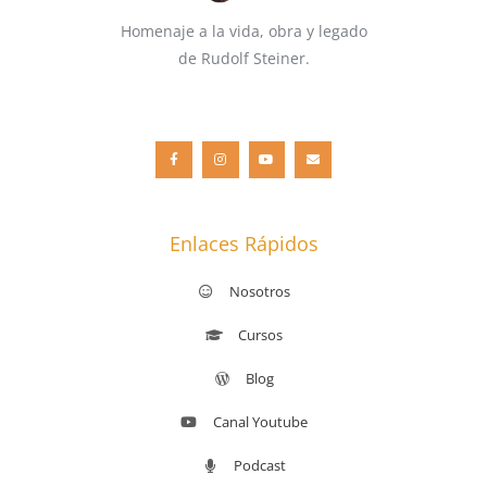
Homenaje a la vida, obra y legado
de Rudolf Steiner.
F
I
Y
E
a
n
o
n
c
s
u
v
e
t
t
e
b
a
u
l
o
g
b
o
o
r
e
p
k
a
e
-
m
f
Enlaces Rápidos
Nosotros
Cursos
Blog
Canal Youtube
Podcast