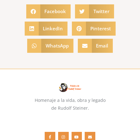
Facebook
Twitter
LinkedIn
Pinterest
WhatsApp
Email
Homenaje a la vida, obra y legado
de Rudolf Steiner.
F
I
Y
E
a
n
o
n
c
s
u
v
e
t
t
e
b
a
u
l