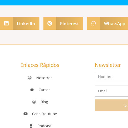
las
teclas
de
LinkedIn
Pinterest
WhatsApp
flecha
arriba/abajo
para
aumentar
o
Enlaces Rápidos
Newsletter
disminuir
Nombre
el
Nosotros
volumen.
Email
Cursos
Blog
Canal Youtube
Podcast