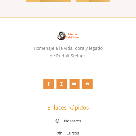
Homenaje a la vida, obra y legado
de Rudolf Steiner.
F
I
Y
E
a
n
o
n
c
s
u
v
e
t
t
e
b
a
u
l
o
g
b
o
o
r
e
p
k
a
e
-
m
f
Enlaces Rápidos
Nosotros
Cursos