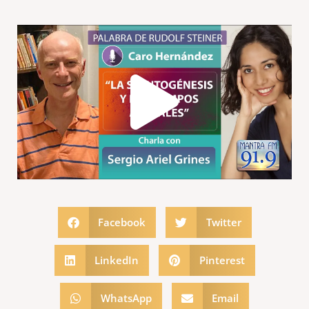
Play
Vide
Facebook
Twitter
LinkedIn
Pinterest
WhatsApp
Email