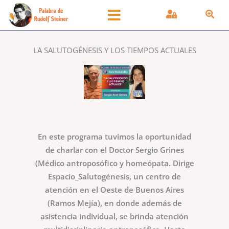
Ir
al
contenido
LA SALUTOGÉNESIS Y LOS TIEMPOS ACTUALES
En este programa tuvimos la oportunidad
de charlar con el Doctor Sergio Grines
(Médico antroposófico y homeópata. Dirige
Espacio_Salutogénesis, un centro de
atención en el Oeste de Buenos Aires
(Ramos Mejía), en donde además de
asistencia individual, se brinda atención