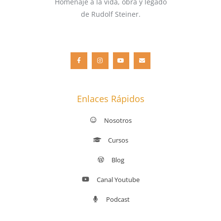
Homenaje a la vida, obra y legado
de Rudolf Steiner.
F
I
Y
E
a
n
o
n
c
s
u
v
e
t
t
e
b
a
u
l
o
g
b
o
o
r
e
p
k
a
e
-
m
f
Enlaces Rápidos
Nosotros
Cursos
Blog
Canal Youtube
Podcast