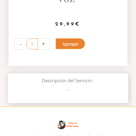
29,99
€
Curso
-
+
Agregar
de
voz
"Enamora
con
Descripción del Servicio :
tu
…
voz"
cantidad