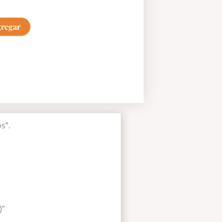
regar
s”.
)”