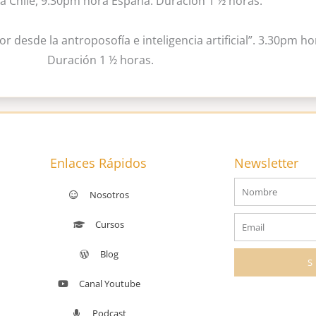
 Chile, 9.30pm hora España. Duración 1 ½ horas.
r desde la antroposofía e inteligencia artificial”. 3.30pm h
Duración 1 ½ horas.
Enlaces Rápidos
Newsletter
Nombre
Nosotros
Email
Cursos
Blog
Canal Youtube
Podcast