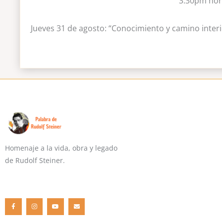
3.30pm hora
Jueves 31 de agosto: “Conocimiento y camino interio
Homenaje a la vida, obra y legado
de Rudolf Steiner.
F
I
Y
E
a
n
o
n
c
s
u
v
e
t
t
e
b
a
u
l
o
g
b
o
o
r
e
p