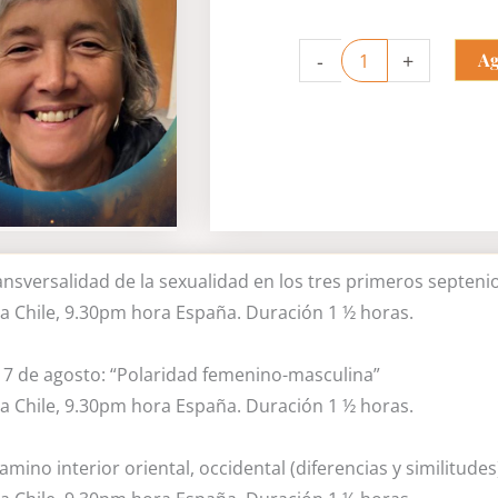
TEMAS
-
+
Ag
ACTUALES
DE
LA
ANTROPOSOFÍA
cantidad
ansversalidad de la sexualidad en los tres primeros septenio
 Chile, 9.30pm hora España. Duración 1 ½ horas.
17 de agosto: “Polaridad femenino-masculina”
 Chile, 9.30pm hora España. Duración 1 ½ horas.
amino interior oriental, occidental (diferencias y similitudes