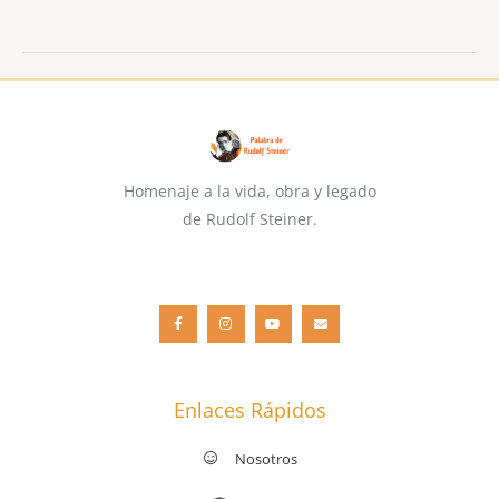
Homenaje a la vida, obra y legado
de Rudolf Steiner.
F
I
Y
E
a
n
o
n
c
s
u
v
e
t
t
e
b
a
u
l
o
g
b
o
o
r
e
p
k
a
e
-
m
f
Enlaces Rápidos
Nosotros