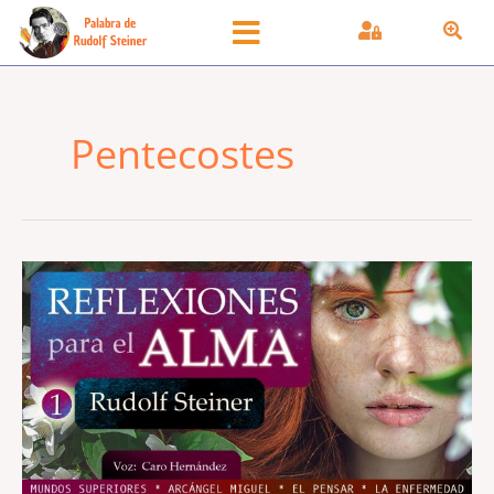
Ir
al
contenido
Pentecostes
Reflexiones
para
el
Alma