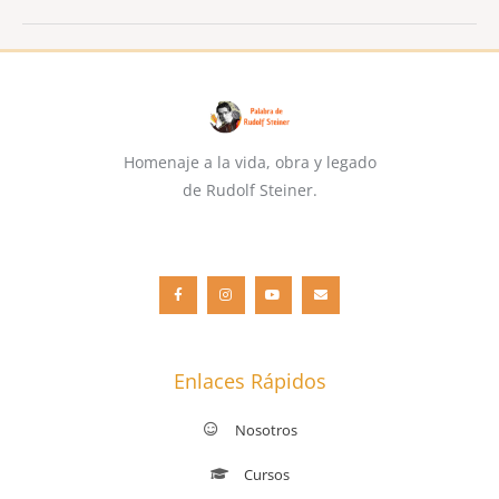
Homenaje a la vida, obra y legado
de Rudolf Steiner.
F
I
Y
E
a
n
o
n
c
s
u
v
e
t
t
e
b
a
u
l
o
g
b
o
o
r
e
p
k
a
e
-
m
f
Enlaces Rápidos
Nosotros
Cursos