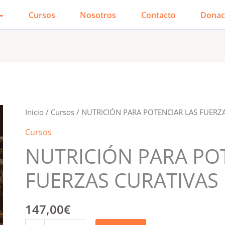
Cursos
Nosotros
Contacto
Donac
NUTRICIÓN
Inicio
/
Cursos
/ NUTRICIÓN PARA POTENCIAR LAS FUERZ
PARA
Cursos
POTENCIAR
NUTRICIÓN PARA PO
LAS
FUERZAS
FUERZAS CURATIVAS
CURATIVAS
cantidad
147,00
€