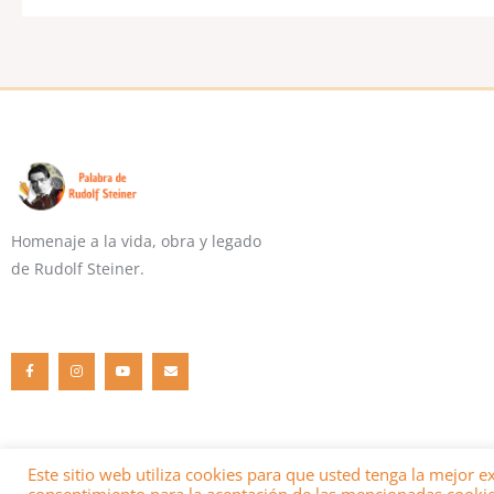
Homenaje a la vida, obra y legado
de Rudolf Steiner.
F
I
Y
E
a
n
o
n
c
s
u
v
e
t
t
e
b
a
u
l
o
g
b
o
o
r
e
p
k
a
e
-
m
f
Este sitio web utiliza cookies para que usted tenga la mejor 