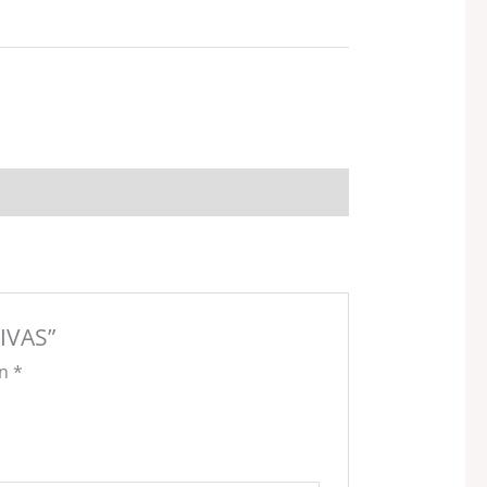
IVAS”
on
*