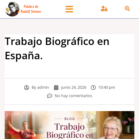
Ir
al
contenido
Trabajo Biográfico en
España.
By
admin
junio 24, 2026
10:40 pm
No hay comentarios