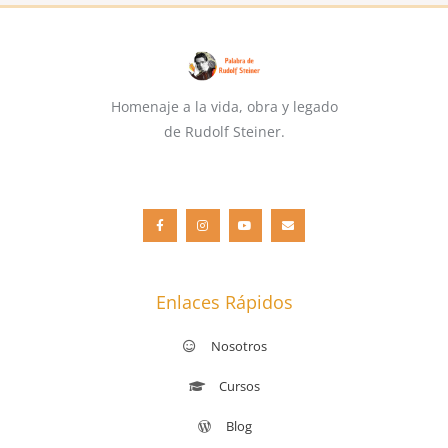
Homenaje a la vida, obra y legado
de Rudolf Steiner.
F
I
Y
E
a
n
o
n
c
s
u
v
e
t
t
e
b
a
u
l
o
g
b
o
o
r
e
p
k
a
e
-
m
f
Enlaces Rápidos
Nosotros
Cursos
Blog